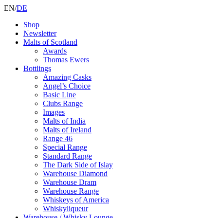
EN
/
DE
Shop
Newsletter
Malts of Scotland
Awards
Thomas Ewers
Bottlings
Amazing Casks
Angel’s Choice
Basic Line
Clubs Range
Images
Malts of India
Malts of Ireland
Range 46
Special Range
Standard Range
The Dark Side of Islay
Warehouse Diamond
Warehouse Dram
Warehouse Range
Whiskeys of America
Whiskyliqueur
Warehouse / Whisky Lounge