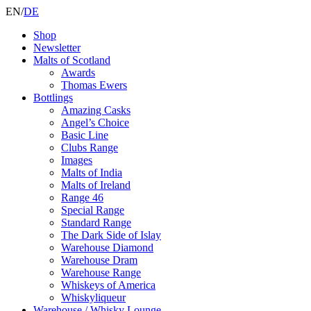
EN
/
DE
Shop
Newsletter
Malts of Scotland
Awards
Thomas Ewers
Bottlings
Amazing Casks
Angel’s Choice
Basic Line
Clubs Range
Images
Malts of India
Malts of Ireland
Range 46
Special Range
Standard Range
The Dark Side of Islay
Warehouse Diamond
Warehouse Dram
Warehouse Range
Whiskeys of America
Whiskyliqueur
Warehouse / Whisky Lounge