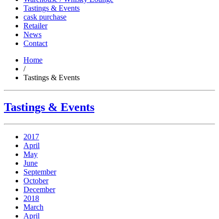
Tastings & Events
cask purchase
Retailer
News
Contact
Home
/
Tastings & Events
Tastings & Events
2017
April
May
June
September
October
December
2018
March
April