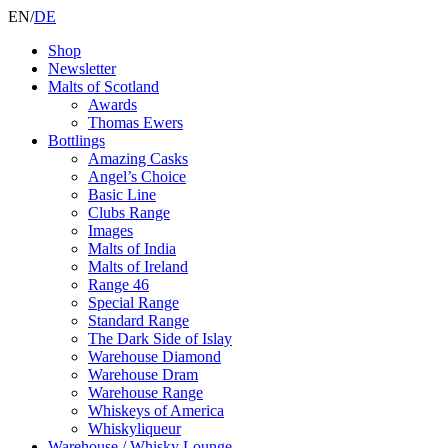
EN
/
DE
Shop
Newsletter
Malts of Scotland
Awards
Thomas Ewers
Bottlings
Amazing Casks
Angel’s Choice
Basic Line
Clubs Range
Images
Malts of India
Malts of Ireland
Range 46
Special Range
Standard Range
The Dark Side of Islay
Warehouse Diamond
Warehouse Dram
Warehouse Range
Whiskeys of America
Whiskyliqueur
Warehouse / Whisky Lounge