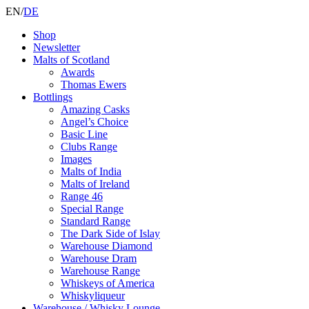
EN
/
DE
Shop
Newsletter
Malts of Scotland
Awards
Thomas Ewers
Bottlings
Amazing Casks
Angel’s Choice
Basic Line
Clubs Range
Images
Malts of India
Malts of Ireland
Range 46
Special Range
Standard Range
The Dark Side of Islay
Warehouse Diamond
Warehouse Dram
Warehouse Range
Whiskeys of America
Whiskyliqueur
Warehouse / Whisky Lounge