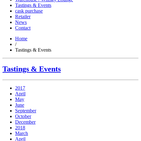
Tastings & Events
cask purchase
Retailer
News
Contact
Home
/
Tastings & Events
Tastings & Events
2017
April
May
June
September
October
December
2018
March
April