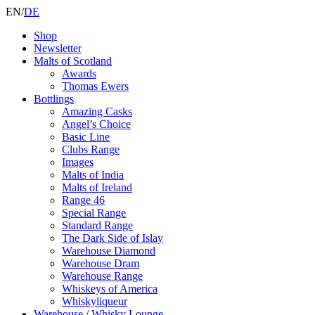
EN
/
DE
Shop
Newsletter
Malts of Scotland
Awards
Thomas Ewers
Bottlings
Amazing Casks
Angel’s Choice
Basic Line
Clubs Range
Images
Malts of India
Malts of Ireland
Range 46
Special Range
Standard Range
The Dark Side of Islay
Warehouse Diamond
Warehouse Dram
Warehouse Range
Whiskeys of America
Whiskyliqueur
Warehouse / Whisky Lounge