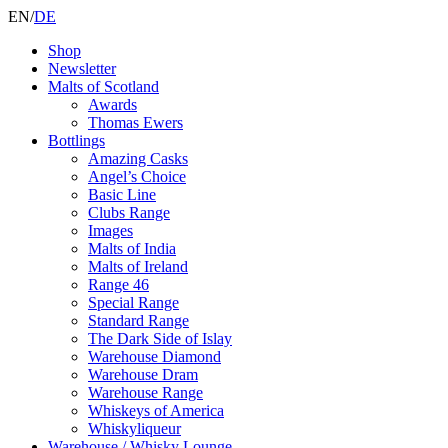
EN
/
DE
Shop
Newsletter
Malts of Scotland
Awards
Thomas Ewers
Bottlings
Amazing Casks
Angel’s Choice
Basic Line
Clubs Range
Images
Malts of India
Malts of Ireland
Range 46
Special Range
Standard Range
The Dark Side of Islay
Warehouse Diamond
Warehouse Dram
Warehouse Range
Whiskeys of America
Whiskyliqueur
Warehouse / Whisky Lounge