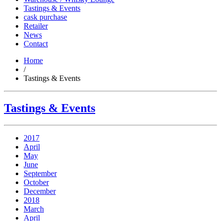
Tastings & Events
cask purchase
Retailer
News
Contact
Home
/
Tastings & Events
Tastings & Events
2017
April
May
June
September
October
December
2018
March
April