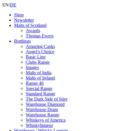
EN
/
DE
Shop
Newsletter
Malts of Scotland
Awards
Thomas Ewers
Bottlings
Amazing Casks
Angel’s Choice
Basic Line
Clubs Range
Images
Malts of India
Malts of Ireland
Range 46
Special Range
Standard Range
The Dark Side of Islay
Warehouse Diamond
Warehouse Dram
Warehouse Range
Whiskeys of America
Whiskyliqueur
Warehouse / Whisky Lounge