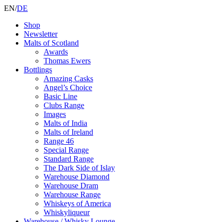
EN
/
DE
Shop
Newsletter
Malts of Scotland
Awards
Thomas Ewers
Bottlings
Amazing Casks
Angel’s Choice
Basic Line
Clubs Range
Images
Malts of India
Malts of Ireland
Range 46
Special Range
Standard Range
The Dark Side of Islay
Warehouse Diamond
Warehouse Dram
Warehouse Range
Whiskeys of America
Whiskyliqueur
Warehouse / Whisky Lounge