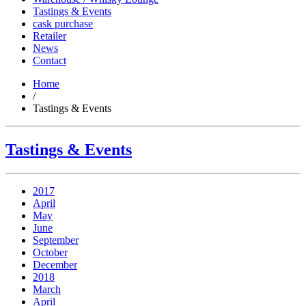
Tastings & Events
cask purchase
Retailer
News
Contact
Home
/
Tastings & Events
Tastings & Events
2017
April
May
June
September
October
December
2018
March
April