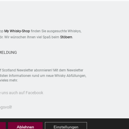
hop
My Whisky-Shop
finden Sie ausgesuchte Whiskys,
r. Wir wünschen Ihnen viel Spaß beim
Stöbern
.
MELDUNG
f Scotland Newsletter abonnieren! Mit dem Newsletter
ellsten Informationen rund um neue Whisky Abfüllungen,
vieles mehr.
e uns auch auf Facebook
gsvoll!
Ablehnen
Einstellungen