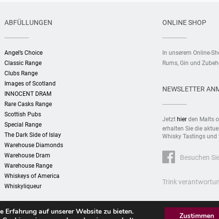
ABFÜLLUNGEN
ONLINE SHOP
Angel’s Choice
In unserem Online-S
Classic Range
Rums, Gin und Zubehö
Clubs Range
Images of Scotland
NEWSLETTER AN
INNOCENT DRAM
Rare Casks Range
Scottish Pubs
Jetzt
hier
den Malts o
Special Range
erhalten Sie die aktu
The Dark Side of Islay
Whisky Tastings und 
Warehouse Diamonds
Warehouse Dram
Besuchen Si
Warehouse Range
Whiskeys of America
Trink verantwortun
Whiskyliqueur
e Erfahrung auf unserer Website zu bieten.
Zustimmen